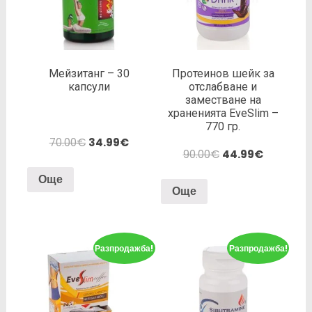
Мейзитанг – 30
Протеинов шейк за
капсули
отслабване и
заместване на
храненията EveSlim –
770 гр.
70.00
€
34.99
€
90.00
€
44.99
€
Още
Още
Разпродажба!
Разпродажба!