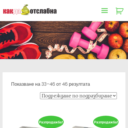
Как да отслабна
Skip
to
content
Показване на 33–46 от 46 резултата
Разпродажба!
Разпродажба!