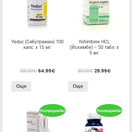
Yeduc (Сибутрамин) 100
Yohimbine HCL
капс. х 15 мг.
(Йохимбе) – 50 табл. х
5 мг.
130.00
€
64.99
€
60.00
€
29.99
€
Още
Още
Разпродажба!
Разпродажба!