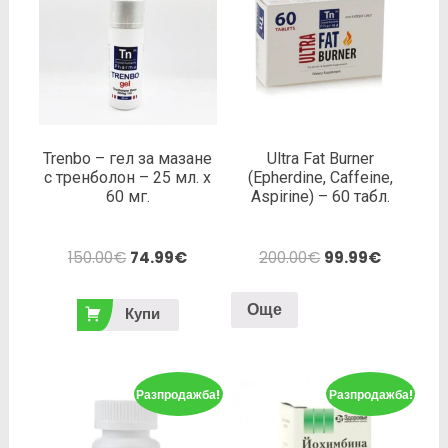
Trenbo – гел за мазане
Ultra Fat Burner
с тренболон – 25 мл. х
(Epherdine, Caffeine,
60 мг.
Aspirine) – 60 табл.
150.00
€
74.99
€
200.00
€
99.99
€
Още
Купи
Разпродажба!
Разпродажба!