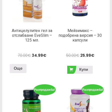
Антицелулитен гел за
Мейзимакс –
отслабване EveSlim –
подобрена версия – 30
125 мл.
капсули
70.00
€
34.99
€
50.00
€
25.99
€
Още
Купи
Разпродажба!
Разпродажба!