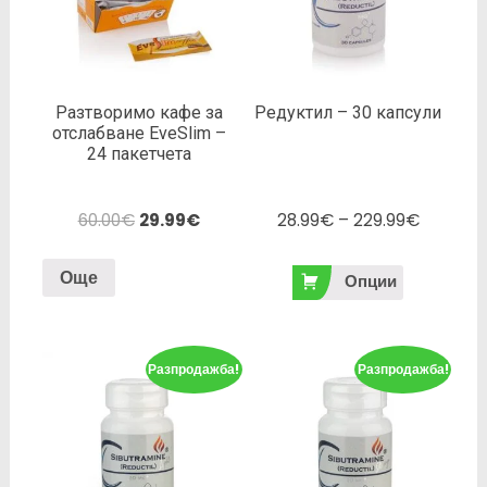
Разтворимо кафе за
Редуктил – 30 капсули
отслабване EveSlim –
24 пакетчета
60.00
€
29.99
€
28.99
€
–
229.99
€
Още
Опции
Разпродажба!
Разпродажба!