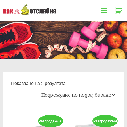
Как да отслабна
Skip
to
content
Показване на 2 резултата
Разпродажба!
Разпродажба!