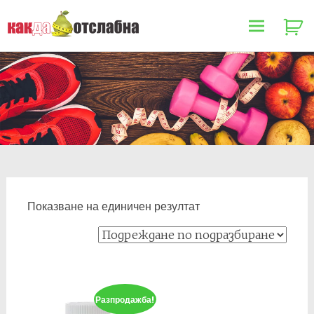
Как да отслабна
Skip
to
content
Показване на единичен резултат
Разпродажба!