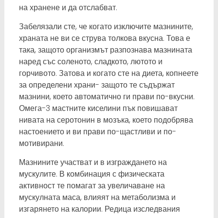
на хранене и да отслабват.
Забелязали сте, че когато изключите мазнините,
храната не ви се струва толкова вкусна. Това е
така, защото организмът разпознава мазнината
наред със соленото, сладкото, лютото и
горчивото. Затова и когато сте на диета, копнеете
за определени храни- защото те съдържат
мазнини, което автоматично ги прави по-вкусни.
Омега-3 мастните киселини пък повишават
нивата на серотонин в мозъка, което подобрява
настоението и ви прави по-щастливи и по-
мотивирани.
Мазнините участват и в изграждането на
мускулите. В комбинация с физическата
активност те помагат за увеличаване на
мускулната маса, влияят на метаболизма и
изгарянето на калории. Редица изследвания