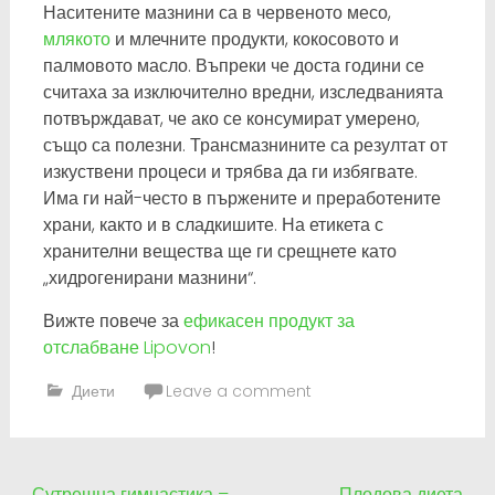
Наситените мазнини са в червеното месо,
млякото
и млечните продукти, кокосовото и
палмовото масло. Въпреки че доста години се
считаха за изключително вредни, изследванията
потвърждават, че ако се консумират умерено,
също са полезни. Трансмазнините са резултат от
изкуствени процеси и трябва да ги избягвате.
Има ги най-често в пържените и преработените
храни, както и в сладкишите. На етикета с
хранителни вещества ще ги срещнете като
„хидрогенирани мазнини“.
Вижте повече за
ефикасен продукт за
отслабване Lipovon
!
Диети
Leave a comment
←
Сутрешна гимнастика –
Плодова диета
→