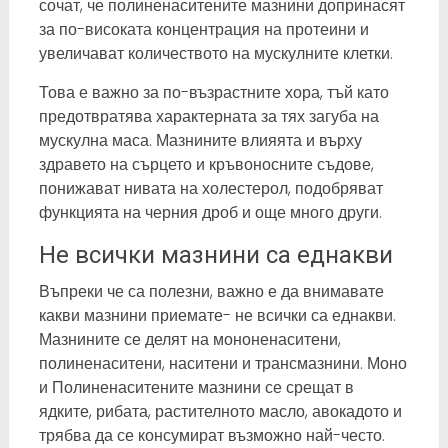
сочат, че полиненаситените мазнини допринасят
за по-високата концентрация на протеини и
увеличават количеството на мускулните клетки.
Това е важно за по-възрастните хора, тъй като
предотвратява характерната за тях загуба на
мускулна маса. Мазнините влияята и върху
здравето на сърцето и кръвоносните съдове,
понижават нивата на холестерол, подобряват
функцията на черния дроб и още много други.
Не всички мазнини са еднакви
Въпреки че са полезни, важно е да внимавате
какви мазнини приемате- не всички са еднакви.
Мазнините се делят на мононенаситени,
полиненаситени, наситени и трансмазнини. Моно
и Полиненаситените мазнини се срещат в
ядките, рибата, растителното масло, авокадото и
трябва да се консумират възможно най-често.