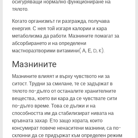
осигуряващи нормално функциониране на
тялото.
Когато организмът ги разгражда, получава
енергия. С нея той изгаря калории и кара
метаболизма да работи. Мазнините помагат за
абсорбирането и на определени
мастноразтворими витамини( А, Е, D, K).
Мазнините
Мазнините влияят и върху чувството ни за
ситост. Трудни за смилане, те се задържат в
тялото по-дълго от останалите хранителните
вещества., което ви кара да се чувствате сити
по-дълго време. Това се дължи и на
способността им да стабилизират нивата на
кръвната захар. Ето защо хората, които
консумират повече ненаситени мазнини, са по-
склонни да се придържат към определен режим