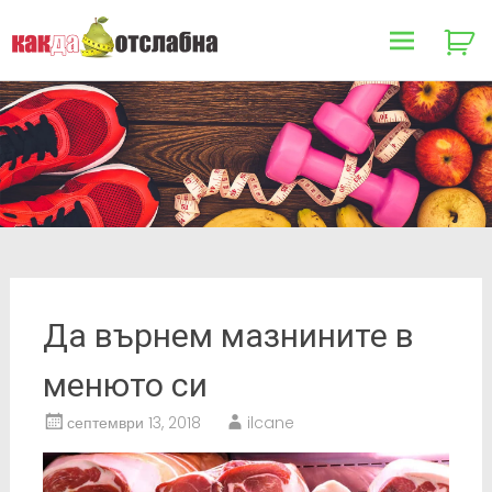
Как да отслабна
Skip
to
content
Да върнем мазнините в
менюто си
септември 13, 2018
ilcane