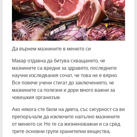
Да върнем мазнините в менюто си
Макар отдавна да битува схващането, че
мазнините са вредни за здравето, последните
научни изследвания сочат, че това не е вярно.
Все повече учени стигат до заключението, че
мазнините са полезни и дори много важни за
човешкия организъм.
Ако някога сте били на диета, със сигурност са ви
препоръчали да изключите напълно мазнините
от менюто си. Но те са жизненоважни и са сред
трите основни групи хранителни вещества,