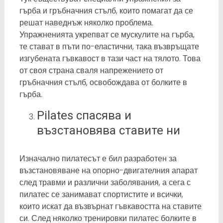
гърба и гръбначния стълб, които помагат да се
решат наведнъж няколко проблема.
Упражненията укрепват се мускулите на гърба,
те стават в пъти по-еластични, така възвръщате
изгубената гъвкавост в тази част на тялото. Това
от своя страна сваля напрежението от
гръбначния стълб, освобождава от болките в
гърба.
Pilates спасява и
възстановява ставите ни
Изначално пилатесът е бил разработен за
възстановяване на опорно-двигателния апарат
след травми и различни заболявания, а сега с
пилатес се занимават спортистите и всички,
които искат да възвърнат гъвкавостта на ставите
си. След няколко тренировки пилатес болките в