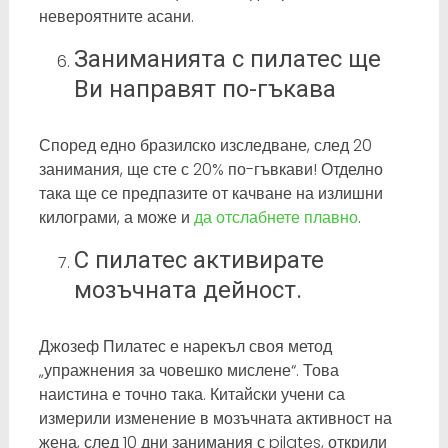
невероятните асани.
Заниманията с пилатес ще
Ви направят по-гъкава
Според едно бразилско изследване, след 20
занимания, ще сте с 20% по-гъвкави! Отделно
така ще се предпазите от качване на излишни
килограми, а може и
да отслабнете плавно
.
С пилатес активирате
мозъчната дейност.
Джозеф Пилатес е нарекъл своя метод
„упражнения за човешко мислене“. Това
наистина е точно така. Китайски учени са
измерили изменение в мозъчната активност на
жена, след 10 дни занимания с pilates, открили