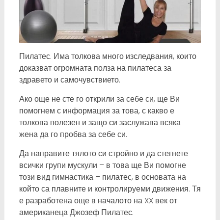
Пилатес. Има толкова много изследвания, които
доказват огромната полза на пилатеса за
здравето и самочувствието.
Ако още не сте го открили за себе си, ще Ви
помогнем с информация за това, с какво е
толкова полезен и защо си заслужава всяка
жена да го пробва за себе си.
Да направите тялото си стройно и да стегнете
всички групи мускули – в това ще Ви помогне
този вид гимнастика – пилатес, в основата на
който са плавните и контролируеми движения. Тя
е разработена още в началото на XX век от
американеца Джозеф Пилатес.