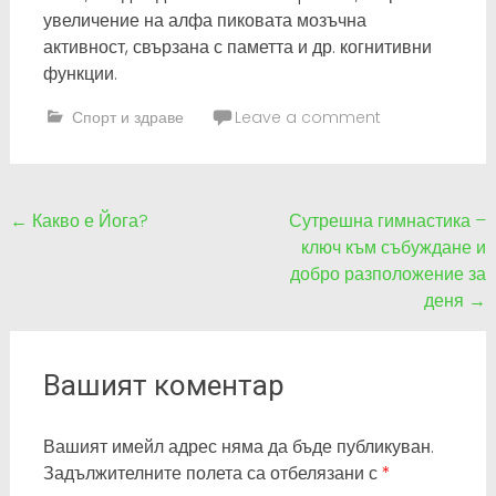
увеличение на алфа пиковата мозъчна
активност, свързана с паметта и др. когнитивни
функции.
Спорт и здраве
Leave a comment
Post
←
Какво е Йога?
Сутрешна гимнастика –
ключ към събуждане и
navigation
добро разположение за
деня
→
Вашият коментар
Вашият имейл адрес няма да бъде публикуван.
Задължителните полета са отбелязани с
*