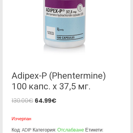
Adipex-P (Phentermine)
100 капс. х 37,5 мг.
130.00
€
64.99
€
Изчерпан
Код:
ADIP
Категория:
Отслабване
Етикети: