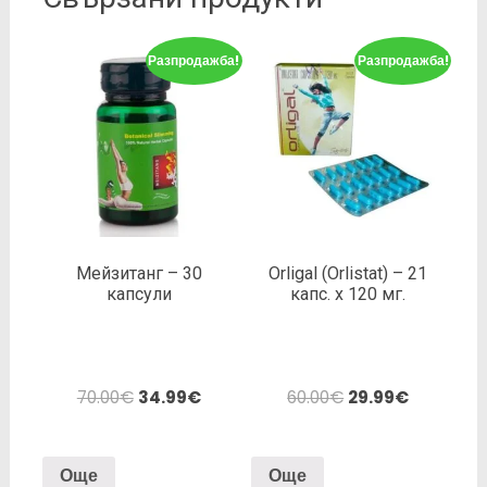
Разпродажба!
Разпродажба!
Мейзитанг – 30
Orligal (Orlistat) – 21
капсули
капс. х 120 мг.
70.00
€
34.99
€
60.00
€
29.99
€
Още
Още