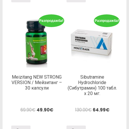
Разпродажба!
Разпродажба!
Meizitang NEW STRONG
Sibutramine
VERSION / Мейзитанг –
Hydrochloride
30 капсули
(Сибутрамин) 100 табл.
х 20 мг.
69.90
€
49.90
€
130.00
€
64.99
€