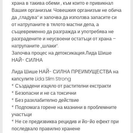
храна в такива обеми , към които е привикнал
Вашия организъм. Човешкия организъм не обича
да „гладува“ и започва да използва запасите си
от натрупаните в тялото мастни депа, а
същевременно да разгражда и употребява не
разградените и неусвоени остатъци от храна –
натрупаните „шлаки“.
Започва процес на детоксикация.Лида Шише
НАЙ- СИЛНА
Лида Шише НАЙ- СИЛНА ПРЕИМУЩЕСТВА на
капсулите Lida Slim Strong
* Създадени изцяло от растителни екстракти
* Безопасни и не са токсични
* Без разхлабително действие
* Подпомага горене на мазнини в проблемните
участъци
* Не се предизвиква рецидив и йо-йо ефект при
последвало правилно хранене