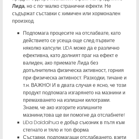
Лида
, но с по-малко странични ефекти. Не
съдържат съставки с химичен или хормонален
произход.
Подпомага процесите на отслабвате, като
действието се усеща още след първите
няколко капсули. LIDA може да е различно
ефективна, като долният праг на ефект е
валиден, ако приемате Лида без
допълнителна физическа активност, горния
при физическа активност. Разходки, тичане и
т.н. ВАЖНО! И в двата случая е ясно, че този
продукт подпомага изгарянето на мазнини и
премахването на излишни килограми.
Знаем, че ако изгорите излишните
мазнини,това ще ви помогне да отслабнете!
LiDa Daidaihua е добър съюзник в пътя към
стегнато и тяло и топ форма
Съставки, подпомагащи отслабването, взети