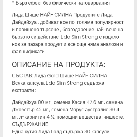
* Бърз ефект без физически натоварвания
Лида Шише НАЙ- СИЛНА Продуктите Лида
Дайдайхуа , добиват все по-голяма популярност
и повишено търсене , благодарение най-вече на
бързото си действие. Lida Slim Strong е изцяло
нов за пазара продукт и все още няма аналози и
фалшификати.
ОПИСАНИЕ НА ПРОДУКТА:
СЪСТАВ: Лида Gold Шише НАЙ- СИЛНА
Всяка капсула Lida Slim Strong съдържа
екстракти :
Дайдайхуа 80 мг , семена Касия 47.6 мг , семена
Джобстър 42 мг , семена Морус аустралис 36.4
мг, л-карнитин 4 %, помощни вещества :нишесте.
СЪДЪРЖАНИЕ:
Една кутия Лида Голд съдържа 30 капсули