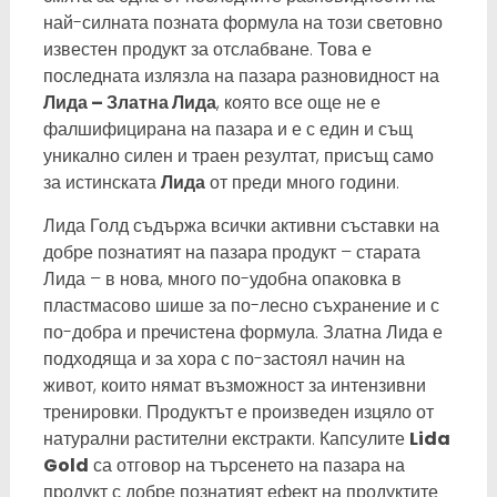
най-силната позната формула на този световно
известен продукт за отслабване. Това е
последната излязла на пазара разновидност на
Лида – Златна Лида
, която все още не е
фалшифицирана на пазара и е с един и същ
уникално силен и траен резултат, присъщ само
за истинската
Лида
от преди много години.
Лида Голд съдържа всички активни съставки на
добре познатият на пазара продукт – старата
Лида – в нова, много по-удобна опаковка в
пластмасово шише за по-лесно съхранение и с
по-добра и пречистена формула. Златна Лида е
подходяща и за хора с по-застоял начин на
живот, които нямат възможност за интензивни
тренировки. Продуктът е произведен изцяло от
натурални растителни екстракти. Капсулите
Lida
Gold
са отговор на търсенето на пазара на
продукт с добре познатият ефект на продуктите