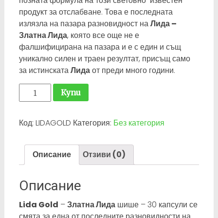
позната формула на този световно-известен
продукт за отслабване. Това е последната
излязла на пазара разновидност на
Лида –
Златна Лида
, която все още не е
фалшифицирана на пазара и е с един и същ
уникално силен и траен резултат, присъщ само
за истинската
Лида
от преди много години.
количество
Купи
за
Lida
Код:
LIDAGOLD
Категория:
Без категория
Gold
-
Златна
Описание
Отзиви (0)
Лида
-
30
Описание
капсули
Lida Gold
–
Златна Лида
шише – 30 капсули се
смята за една от последните разновидности на