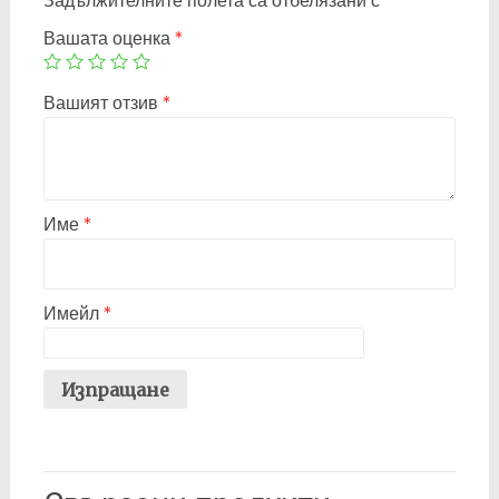
Задължителните полета са отбелязани с
*
Вашата оценка
*
Вашият отзив
*
Име
*
Имейл
*