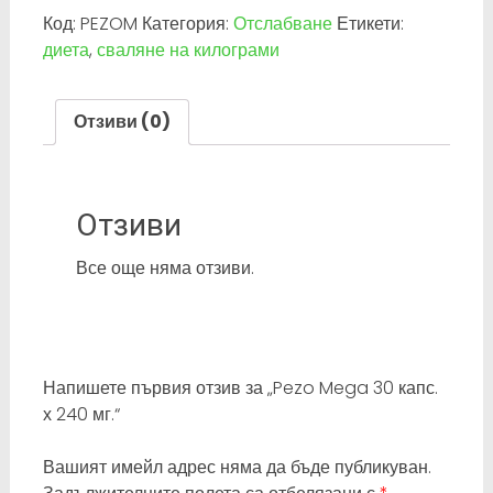
Код:
PEZOM
Категория:
Отслабване
Етикети:
Mega
диета
,
сваляне на килограми
30
капс.
х
Отзиви (0)
240
мг.
Отзиви
Все още няма отзиви.
Напишете първия отзив за „Pezo Mega 30 капс.
х 240 мг.“
Вашият имейл адрес няма да бъде публикуван.