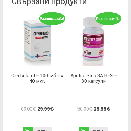
Свързани продукти
Разпродажба!
Разпродажба!
Clenbuterol – 100 табл. х
Apetite Stop ЗА НЕЯ –
40 мкг.
30 капсули
60.00
€
29.99
€
50.00
€
25.99
€