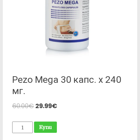
Pezo Mega 30 капс. х 240
мг.
60.00
€
29.99
€
количество
Купи
за
Pezo