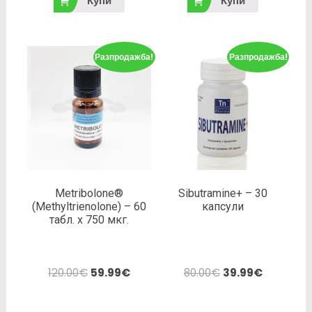
Купи
Купи
Разпродажба!
Разпродажба!
Metribolone®
Sibutramine+ – 30
(Methyltrienolone) – 60
капсули
табл. х 750 мкг.
120.00
€
59.99
€
80.00
€
39.99
€