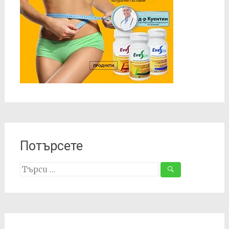
Потърсете
Search
for: