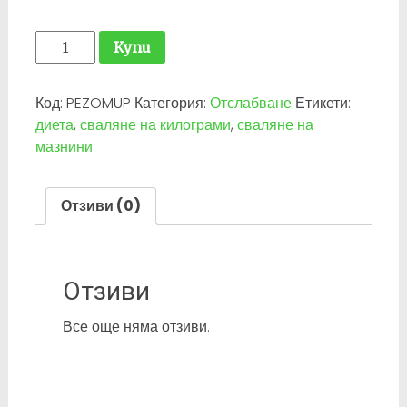
количество
Купи
за
Pezo
Код:
PEZOMUP
Категория:
Отслабване
Етикети:
Mega
диета
,
сваляне на килограми
,
сваляне на
Upper
мазнини
Body
30
капс.
Отзиви (0)
Отзиви
Все още няма отзиви.