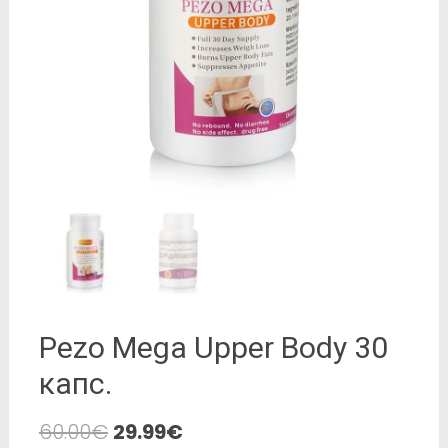
Pezo Mega Upper Body 30
капс.
60.00
€
29.99
€