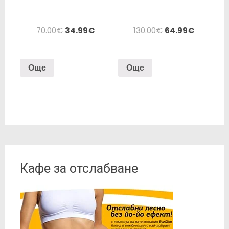
70.00
€
34.99
€
130.00
€
64.99
€
Още
Още
Кафе за отслабване