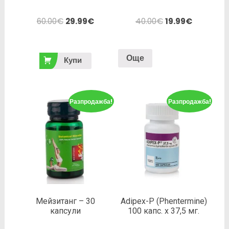
60.00
€
29.99
€
40.00
€
19.99
€
Още
Купи
Разпродажба!
Разпродажба!
Мейзитанг – 30
Adipex-P (Phentermine)
капсули
100 капс. х 37,5 мг.