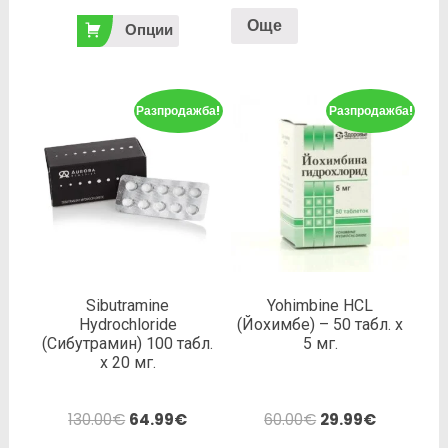
Още
Опции
Разпродажба!
Разпродажба!
Sibutramine
Yohimbine HCL
Hydrochloride
(Йохимбе) – 50 табл. х
(Сибутрамин) 100 табл.
5 мг.
х 20 мг.
130.00
€
64.99
€
60.00
€
29.99
€