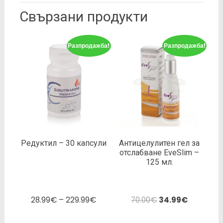
Свързани продукти
Разпродажба!
Разпродажба!
Редуктил – 30 капсули
Антицелулитен гел за
отслабване EveSlim –
125 мл.
28.99
€
–
229.99
€
70.00
€
34.99
€