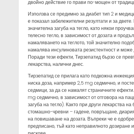
двойно действие го прави по-мощен от традиц
Използва се предимно за диабет тип 2 и медиц
е показал забележителни резултати и за двете.
значителна загуба на тегло, като някои проучв
телесно тегло, в зависимост от дозата и прод
намаляването на теглото, той значително подо
намалява инсулиновата резистентност и може 
Поради тези ефекти, Тирзепатид бързо се пре
лекарства, налични днес.
Тирзепатид се прилага като подкожна инжекци
ниска доза, например 2,5 mg седмично, и пост
седмици, за да се намалят страничните ефекти
mg седмично, в зависимост от отговора на пац
загуба на тегло). Както при други лекарства на
стомашно-чревни – гадене, повръщане, диария
на повишаване на дозата. Въпреки че е одобрен
предписано, тъй като неправилното дозиране и
рискове.