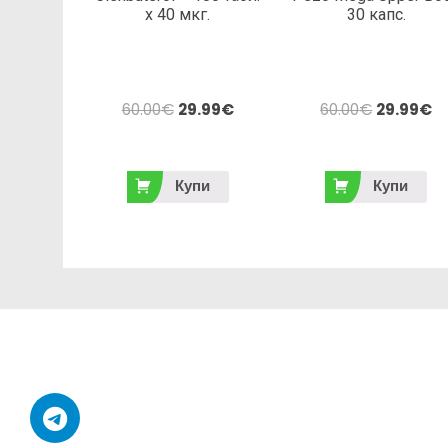
х 40 мкг.
30 капс.
60.00
€
29.99
€
60.00
€
29.99
€
Купи
Купи