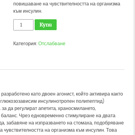
повишаване на чувствителността на организма
към инсулин.
количество
Купи
за
Tirzepatide
Категория:
Отслабване
-
10
мг.
разработено като двоен агонист, който активира както
P (глюкозозависим инсулинотропен полипептид)
 за да регулират апетита, храносмилането,
 баланс. Чрез едновременно стимулиране на двата
да, забавяне на изпразването на стомаха, подобряване
а чувствителността на организма към инсулин. Това