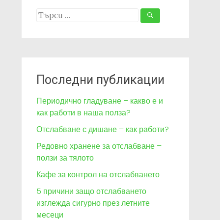
Search
for:
Последни публикации
Периодично гладуване – какво е и
как работи в наша полза?
Отслабване с дишане – как работи?
Редовно хранене за отслабване –
ползи за тялото
Кафе за контрол на отслабването
5 причини защо отслабването
изглежда сигурно през летните
месеци