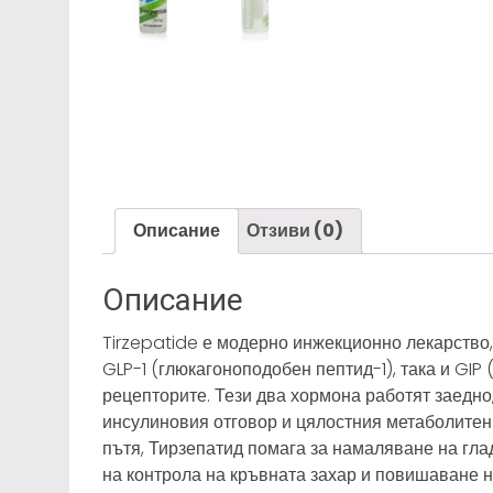
Описание
Отзиви (0)
Описание
Tirzepatide е модерно инжекционно лекарство, 
GLP-1 (глюкагоноподобен пептид-1), така и GI
рецепторите. Тези два хормона работят заедно,
инсулиновия отговор и цялостния метаболитен
пътя, Тирзепатид помага за намаляване на гла
на контрола на кръвната захар и повишаване н