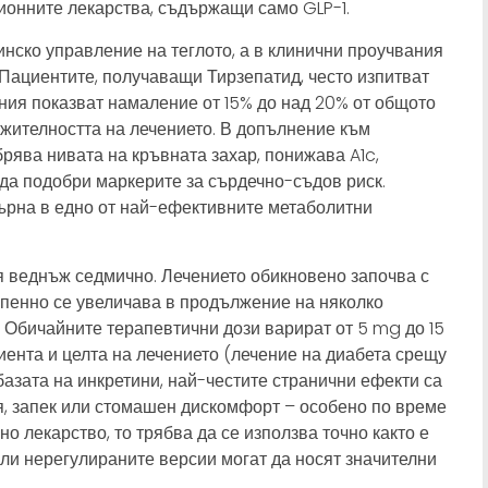
ионните лекарства, съдържащи само GLP-1.
инско управление на теглото, а в клинични проучвания
 Пациентите, получаващи Тирзепатид, често изпитват
ания показват намаление от 15% до над 20% от общото
ължителността на лечението. В допълнение към
брява нивата на кръвната захар, понижава A1c,
да подобри маркерите за сърдечно-съдов риск.
върна в едно от най-ефективните метаболитни
я веднъж седмично. Лечението обикновено започва с
епенно се увеличава в продължение на няколко
. Обичайните терапевтични дози варират от 5 mg до 15
иента и целта на лечението (лечение на диабета срещу
 базата на инкретини, най-честите странични ефекти са
, запек или стомашен дискомфорт – особено по време
о лекарство, то трябва да се използва точно както е
ли нерегулираните версии могат да носят значителни