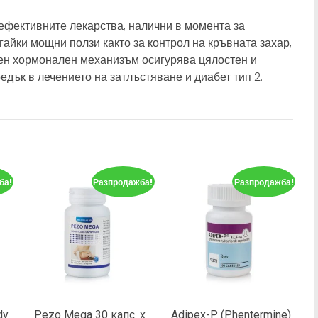
-ефективните лекарства, налични в момента за
айки мощни ползи както за контрол на кръвната захар,
оен хормонален механизъм осигурява цялостен и
едък в лечението на затлъстяване и диабет тип 2.
ба!
Разпродажба!
Разпродажба!
dy
Pezo Mega 30 капс. х
Adipex-P (Phentermine)