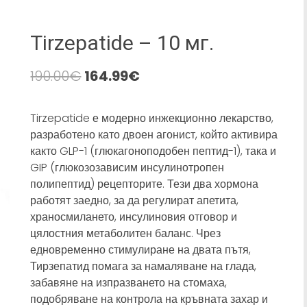
Tirzepatide – 10 мг.
190.00
€
164.99
€
Tirzepatide е модерно инжекционно лекарство,
разработено като двоен агонист, който активира
както GLP-1 (глюкагоноподобен пептид-1), така и
GIP (глюкозозависим инсулинотропен
полипептид) рецепторите. Тези два хормона
работят заедно, за да регулират апетита,
храносмилането, инсулиновия отговор и
цялостния метаболитен баланс. Чрез
едновременно стимулиране на двата пътя,
Тирзепатид помага за намаляване на глада,
забавяне на изпразването на стомаха,
подобряване на контрола на кръвната захар и