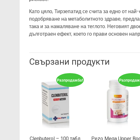
Като цяло, Тирзепатид се счита за едно от най
подобряване на метаболитното здраве, предлаг
така и за намаляване на теглото. Неговият дв
дълготраен ефект, което го прави основен напр
Свързани продукти
Разпродажба!
Разпродаж
Clenbuterol – 100 табл.
Pezo Mega Upper Bo