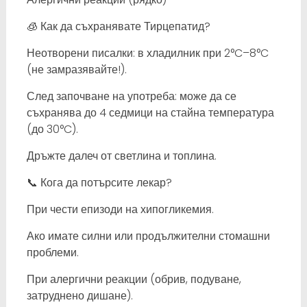
🧊 Как да съхранявате Тирцепатид?
Неотворени писалки: в хладилник при 2°C–8°C
(не замразявайте!).
След започване на употреба: може да се
съхранява до 4 седмици на стайна температура
(до 30°C).
Дръжте далеч от светлина и топлина.
📞 Кога да потърсите лекар?
При чести епизоди на хипогликемия.
Ако имате силни или продължителни стомашни
проблеми.
При алергични реакции (обрив, подуване,
затруднено дишане).