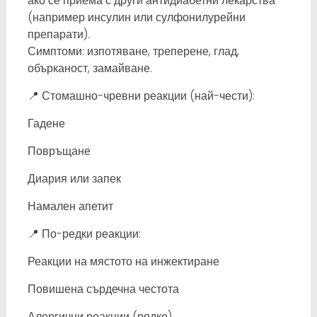
ако се приема с други антидиабетни лекарства
(например инсулин или сулфонилурейни
препарати).
Симптоми: изпотяване, треперене, глад,
обърканост, замайване.
📍 Стомашно-чревни реакции (най-чести):
Гадене
Повръщане
Диария или запек
Намален апетит
📍 По-редки реакции:
Реакции на мястото на инжектиране
Повишена сърдечна честота
Алергични реакции (рядко)