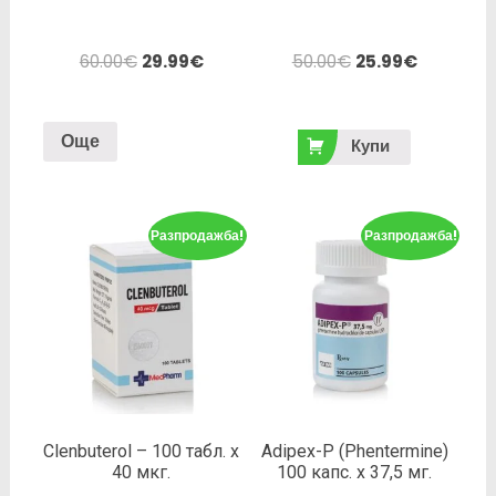
60.00
€
29.99
€
50.00
€
25.99
€
Още
Купи
Разпродажба!
Разпродажба!
Clenbuterol – 100 табл. х
Adipex-P (Phentermine)
40 мкг.
100 капс. х 37,5 мг.