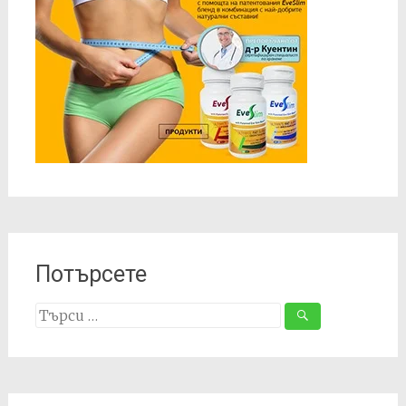
Потърсете
Search
for: