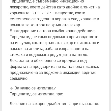
Тирцепатид е съвременно инжекционно
лекарство, което действа като двойно агонист на
хормоните GLP-1 и GIP – вещества, които
естествено се отделят в червата след хранене и
помагат за контрол на кръвната захар.
Благодарение на това комбинирано действие,
Тирцепатид не само подпомага производството
на инсулин, когато кръвната захар е висока, но и
намалява апетита, забавя изпразването на
стомаха и подпомага редукцията на тегло.
Лекарството обикновено се предлага под
формата на предварително напълнена писалка,
предназначена за подкожна инжекция веднъж
седмично.
🔹 За какво се използва?
Тирцепатид се използва при:
Лечение на захарен диабет тип 2 при възрастни.