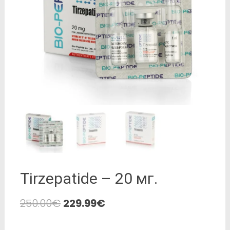
Tirzepatide – 20 мг.
250.00
€
229.99
€