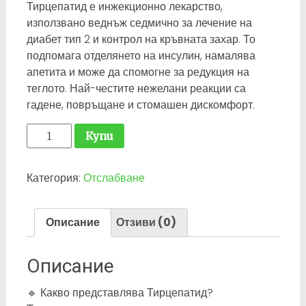
Тирцепатид е инжекционно лекарство,
използвано веднъж седмично за лечение на
диабет тип 2 и контрол на кръвната захар. То
подпомага отделянето на инсулин, намалява
апетита и може да спомогне за редукция на
теглото. Най-честите нежелани реакции са
гадене, повръщане и стомашен дискомфорт.
количество
Купи
за
Tirzepatide
Категория:
Отслабване
-
20
мг.
Описание
Отзиви (0)
Описание
🔹 Какво представлява Тирцепатид?