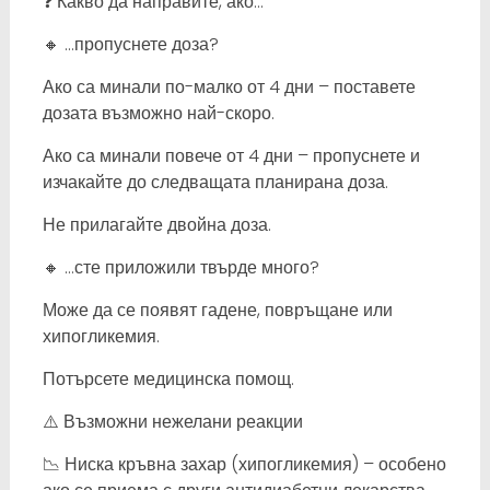
❓ Какво да направите, ако…
🔸 …пропуснете доза?
Ако са минали по-малко от 4 дни – поставете
дозата възможно най-скоро.
Ако са минали повече от 4 дни – пропуснете и
изчакайте до следващата планирана доза.
Не прилагайте двойна доза.
🔸 …сте приложили твърде много?
Може да се появят гадене, повръщане или
хипогликемия.
Потърсете медицинска помощ.
⚠️ Възможни нежелани реакции
📉 Ниска кръвна захар (хипогликемия) – особено