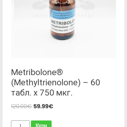
Metribolone®
(Methyltrienolone) – 60
табл. х 750 мкг.
120.00
€
59.99
€
количество
Купи