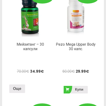
Мейзитанг – 30
Pezo Mega Upper Body
капсули
30 капс.
70.00
€
34.99
€
60.00
€
29.99
€
Още
Купи