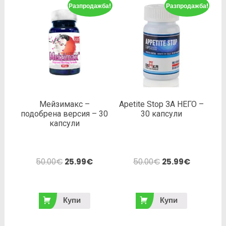
Разпродажба!
Разпродажба!
Мейзимакс –
Apetite Stop ЗА НЕГО –
подобрена версия – 30
30 капсули
капсули
50.00
€
25.99
€
50.00
€
25.99
€
Купи
Купи