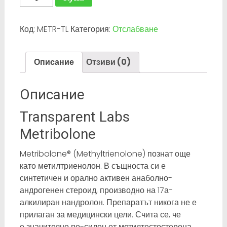
за
Metribolone®
Код:
METR-TL
Категория:
Отслабване
(Methyltrienolone)
–
60
Описание
Отзиви (0)
табл.
х
750
Описание
мкг.
Transparent Labs
Metribolone
Metribolone® (Methyltrienolone) познат още
като метилтриенолон. В същноста си е
синтетичен и орално активен анаболно-
андрогенен стероид, производно на 17а-
алкилиран нандролон. Препаратът никога не е
прилаган за медицински цели. Счита се, че
е
значително по-силен от метилтестостерона.