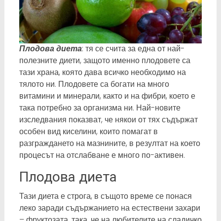
Плодова диета
: тя се счита за една от най-
полезните диети, защото именно плодовете са
тази храна, която дава всичко необходимо на
тялото ни. Плодовете са богати на много
витамини и минерали, както и на фибри, което е
така потребно за организма ни. Най-новите
изследвания показват, че някои от тях съдържат
особен вид киселини, които помагат в
разграждането на мазнините, в резултат на което
процесът на отслабване е много по-активен.
Плодова диета
Тази диета е строга, в същото време се понася
леко заради съдържанието на естествени захари
– фруктозата, така, че на любителите на сладичко