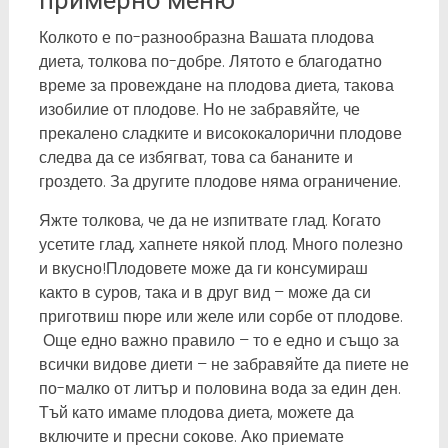
примерно меню
Колкото е по-разнообразна Вашата плодова
диета, толкова по-добре. Лятото е благодатно
време за провеждане на плодова диета, такова
изобилие от плодове. Но не забравяйте, че
прекалено сладките и висококалорични плодове
следва да се избягват, това са бананите и
гроздето. За другите плодове няма ограничение.
Яжте толкова, че да не изпитвате глад. Когато
усетите глад, хапнете някой плод. Много полезно
и вкусно!Плодовете може да ги консумираш
както в суров, така и в друг вид – може да си
приготвиш пюре или желе или сорбе от плодове.
Още едно важно правило – то е едно и също за
всички видове диети – не забравяйте да пиете не
по-малко от литър и половина вода за един ден.
Тъй като имаме плодова диета, можете да
включите и пресни сокове. Ако приемате