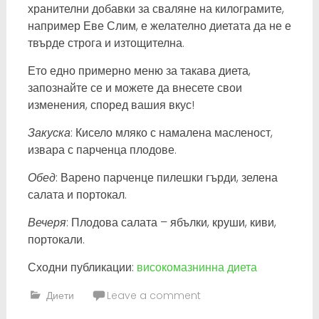
хранителни добавки за сваляне на килограмите,
например Еве Слим, е желателно диетата да не е
твърде строга и изтощителна.
Ето едно примерно меню за такава диета,
запознайте се и можете да внесете свои
изменения, според вашия вкус!
Закуска
: Кисело мляко с намалена масленост,
извара с парченца плодове.
Обед
: Варено парченце пилешки гърди, зелена
салата и портокал.
Вечеря
: Плодова салата – ябълки, круши, киви,
портокали.
Сходни публикации:
високомазнинна диета
Диети
Leave a comment