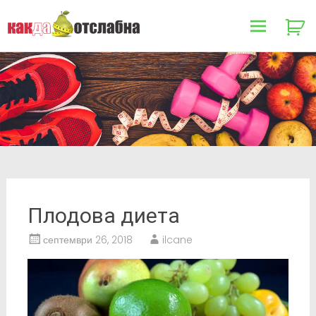
Как да отслабна
Skip
to
content
Плодова диета
септември 26, 2018
ilcane