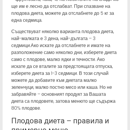
ще им е лесно да отслабват. При спазване на
плодова диета, можете да отслабнете до 5 кг за
една седмица.
Съществуват няколко варианта плодова диета,
най-малката е 3 дена, най-дългата – 3
седмици.Ако искате да отслабнете и имате на
разположение само няколко дни, изберете диета
само с плодове, малко ядки и течности. Ако
искате да се вталите за предстоящата отпуска,
изберете диета за 1-3 седмици. В този случай
можете да добавите към диетата малко
зеленчуци, малко постно месо или каша. Но не
забравяйте – основният продукт за Вашата
диета са плодовете, затова менюто ще съдържа
80% плодове.
Плодова диета – правила и